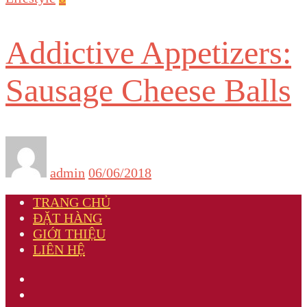
Addictive Appetizers:
Sausage Cheese Balls
admin
06/06/2018
TRANG CHỦ
ĐẶT HÀNG
GIỚI THIỆU
LIÊN HỆ