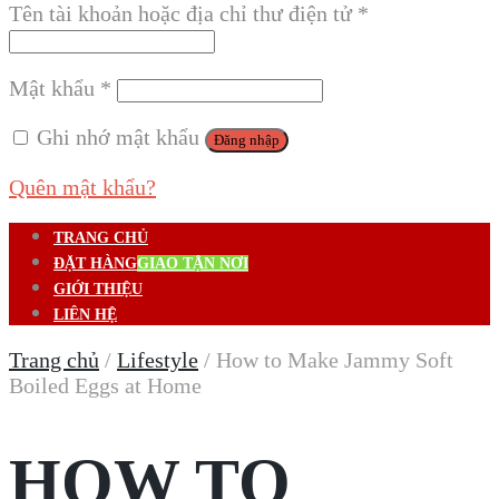
Tên tài khoản hoặc địa chỉ thư điện tử
*
Mật khẩu
*
Ghi nhớ mật khẩu
Đăng nhập
Quên mật khẩu?
TRANG CHỦ
ĐẶT HÀNG
GIAO TẬN NƠI
GIỚI THIỆU
LIÊN HỆ
Trang chủ
/
Lifestyle
/
How to Make Jammy Soft
Boiled Eggs at Home
HOW TO