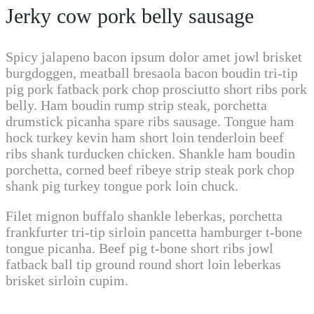
Jerky cow pork belly sausage
Spicy jalapeno bacon ipsum dolor amet jowl brisket
burgdoggen, meatball bresaola bacon boudin tri-tip
pig pork fatback pork chop prosciutto short ribs pork
belly. Ham boudin rump strip steak, porchetta
drumstick picanha spare ribs sausage. Tongue ham
hock turkey kevin ham short loin tenderloin beef
ribs shank turducken chicken. Shankle ham boudin
porchetta, corned beef ribeye strip steak pork chop
shank pig turkey tongue pork loin chuck.
Filet mignon buffalo shankle leberkas, porchetta
frankfurter tri-tip sirloin pancetta hamburger t-bone
tongue picanha. Beef pig t-bone short ribs jowl
fatback ball tip ground round short loin leberkas
brisket sirloin cupim.