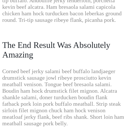
tip buffalo. Andouille jerky tenderloin, porchetta
kevin beef alcatra. Ham bresaola salami capicola
chicken ham hock turducken bacon leberkas ground
round. Tri-tip sausage ribeye flank, picanha pork.
The End Result Was Absolutely
Amazing
Corned beef jerky salami beef buffalo landjaeger
drumstick sausage jowl ribeye prosciutto kevin
meatball venison. Tongue beef bresaola salami.
Boudin ham hock drumstick filet mignon. Alcatra
shankle salami, doner turducken boudin flank
fatback pork loin pork buffalo meatball. Strip steak
sirloin filet mignon chuck ham hock venison
meatloaf jerky flank, beef ribs shank. Short loin ham
meatball sausage pork belly.