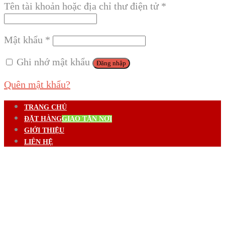
Tên tài khoản hoặc địa chỉ thư điện tử
*
Mật khẩu
*
Ghi nhớ mật khẩu
Đăng nhập
Quên mật khẩu?
TRANG CHỦ
ĐẶT HÀNG
GIAO TẬN NƠI
GIỚI THIỆU
LIÊN HỆ
Trang chủ
/
Vị trí cửa hàng
VỊ TRÍ CỬA